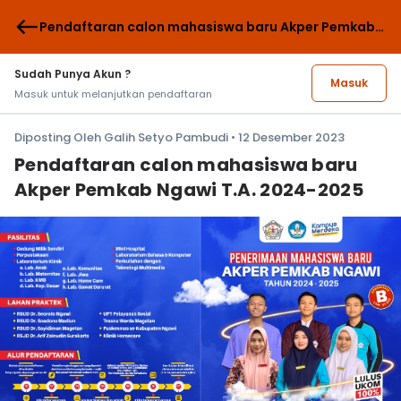
west
Pendaftaran calon mahasiswa baru Akper Pemkab
Ngawi T.A. 2024-2025
Sudah Punya Akun ?
Masuk
Masuk untuk melanjutkan pendaftaran
Diposting Oleh Galih Setyo Pambudi • 12 Desember 2023
Pendaftaran calon mahasiswa baru
Akper Pemkab Ngawi T.A. 2024-2025